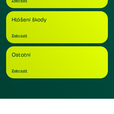
Zobrazit
Hlášení škody
Zobrazit
Ostatní
Zobrazit