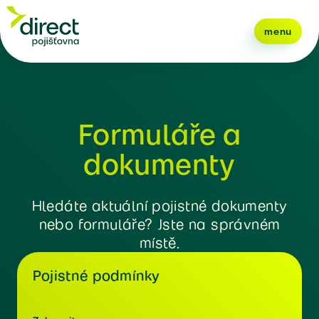
menu
Formuláře a
dokumenty
Hledáte aktuální pojistné dokumenty
nebo formuláře? Jste na správném
místě.
Pojistné podmínky