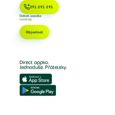
291 291 291
Odtah vozidla
nonstop
Objednat
Direct appka.
Jednoduše. Přátelsky.