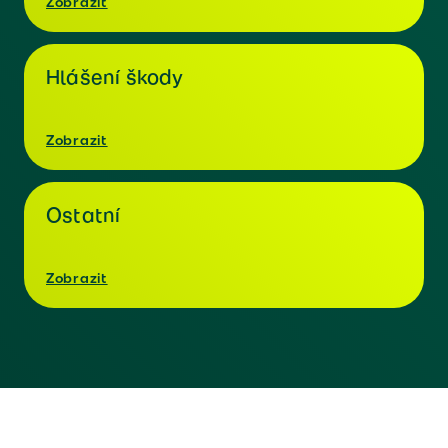
Zobrazit
Hlášení škody
Zobrazit
Ostatní
Zobrazit