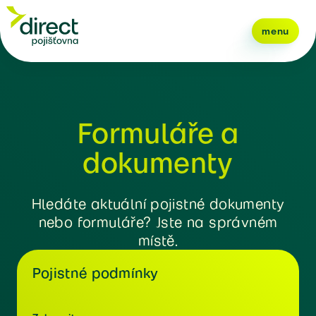
menu
Formuláře a
dokumenty
Hledáte aktuální pojistné dokumenty
nebo formuláře? Jste na správném
místě.
Pojistné podmínky