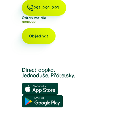
291 291 291
Odtah vozidla
nonstop
Objednat
Direct appka.
Jednoduše. Přátelsky.