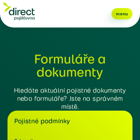
menu
Formuláře a
dokumenty
Hledáte aktuální pojistné dokumenty
nebo formuláře? Jste na správném
místě.
Pojistné podmínky