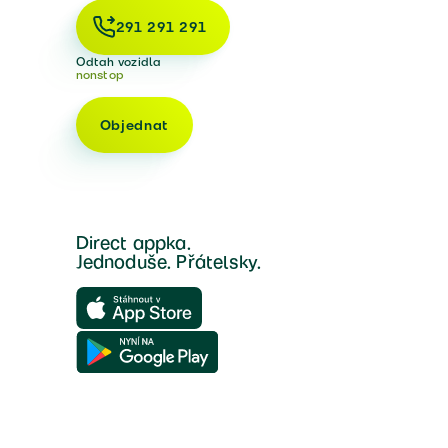
291 291 291
Odtah vozidla
nonstop
Objednat
Direct appka.
Jednoduše. Přátelsky.