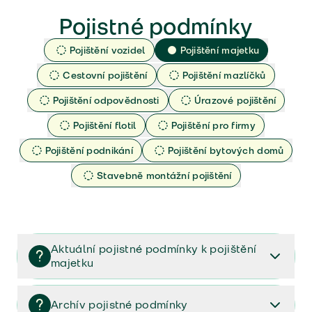
Pojistné podmínky
Pojištění vozidel
Pojištění majetku
Cestovní pojištění
Pojištění mazlíčků
Pojištění odpovědnosti
Úrazové pojištění
Pojištění flotil
Pojištění pro firmy
Pojištění podnikání
Pojištění bytových domů
Stavebně montážní pojištění
Aktuální pojistné podmínky k pojištění
majetku
Dokumenty k vašemu pojištění majetku (PPM-
10/2025)
Archív pojistné podmínky