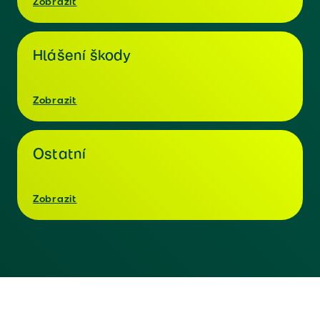
Zobrazit
Hlášení škody
Zobrazit
Ostatní
Zobrazit