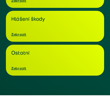
Zobrazit
Hlášení škody
Zobrazit
Ostatní
Zobrazit