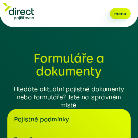
menu
Formuláře a
dokumenty
Hledáte aktuální pojistné dokumenty
nebo formuláře? Jste na správném
místě.
Pojistné podmínky