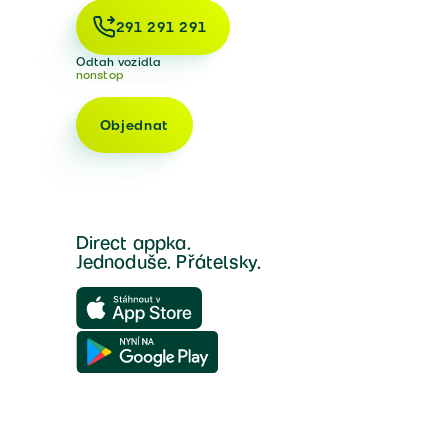
291 291 291
Odtah vozidla
nonstop
Objednat
Direct appka.
Jednoduše. Přátelsky.