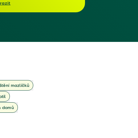
razit
ištění mazlíčků
otil
ch domů