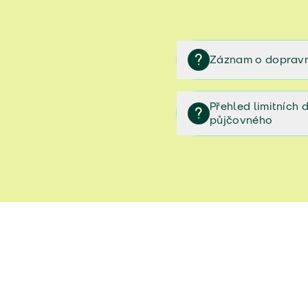
Záznam o dopravn
Záznam o dopravní neh
Přehled limitních
půjčovného
Přehled limitních denníc