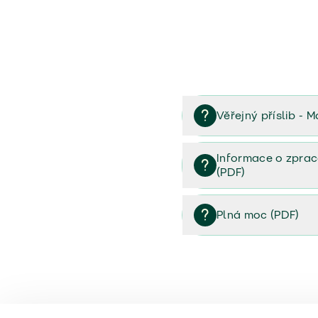
Věřejný příslib - M
Věřejný příslib majetek 
Informace o zprac
(PDF)
Informace o zpracování 
Plná moc (PDF)
Plná moc (PDF)