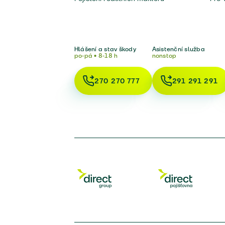
Hlášení a stav škody
Asistenční služba
po-pá • 8-18 h
nonstop
270 270 777
291 291 291