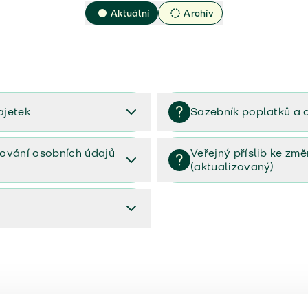
Aktuální
Archív
ajetek
Sazebník poplatků a 
2023
Sazebník poplatků a odměn 
ování osobních údajů
Veřejný příslib ke zm
(aktualizovaný)
osobních údajů (PDF)
Veřejný příslib ke změnám poj