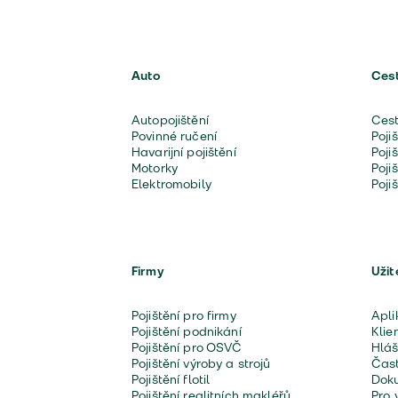
Auto
Ces
Autopojištění
Cest
Povinné ručení
Poji
Havarijní pojištění
Poji
Motorky
Poji
Elektromobily
Poji
Firmy
Užit
Pojištění pro firmy
Apli
Pojištění podnikání
Klie
Pojištění pro OSVČ
Hláš
Pojištění výroby a strojů
Čast
Pojištění flotil
Doku
Pojištění realitních makléřů
Pro 