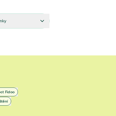
ínky
27.9.2024 do 28.2.2025
18.7.2024 do 26.9.2024
1.4.2024 do 17.7.2024
 1.11.2022 do 31.3.2024
 27.5.2020 do 31.10.2022
ect Fidoo
1.11.2019 do 8.7.2020
štění
25.1.2019 do 31.10.2019