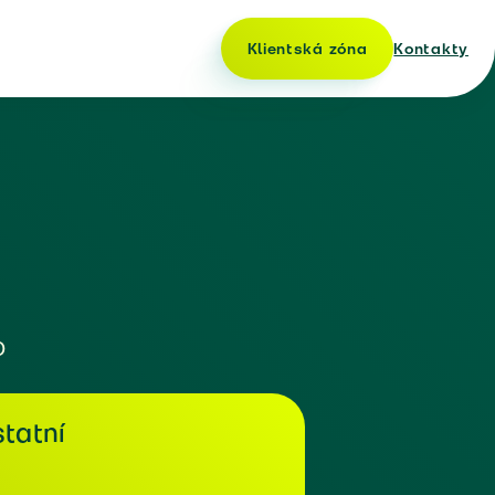
Klientská zóna
Kontakty
o
tatní