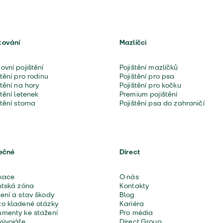
tování
Mazlíčci
ovní pojištění
Pojištění mazlíčků
štění pro rodinu
Pojištění pro psa
štění na hory
Pojištění pro kočku
štění letenek
Premium pojištění
štění storna
Pojištění psa do zahraničí
ečné
Direct
kace
O nás
ntská zóna
Kontakty
ení a stav škody
Blog
o kladené otázky
Kariéra
menty ke stažení
Pro média
vývojáře
Direct Group