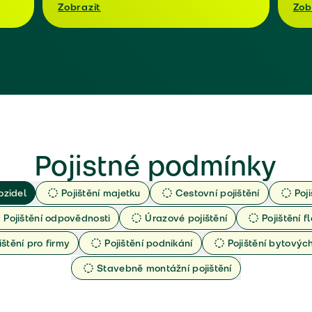
Zobrazit
Zob
Pojistné podmínky
ozidel
Pojištění majetku
Cestovní pojištění
Poj
Pojištění odpovědnosti
Úrazové pojištění
Pojištění fl
ištění pro firmy
Pojištění podnikání
Pojištění bytový
Stavebně montážní pojištění