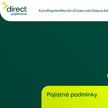
Auto
Majetek
Mazlíčci
Cestování
Odpověd
Pojistné podmínky