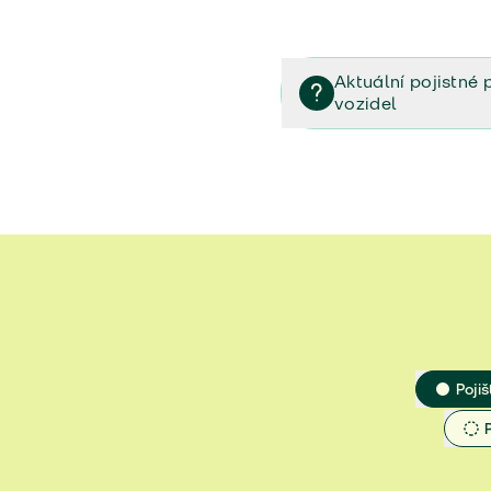
Aktuální pojistné 
vozidel
Pojištění vozidel/Pojistn
smlouvě (PDF)
Veřejný příslib - Elektrom
Veřejný příslib - Průvodc
Veřejný příslib - Spoluúč
Jak určit hodnotu vozidla
Pojiš