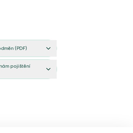
odměn (PDF)
(PDF)
ěnám pojištění
ištění (aktualizovaný)