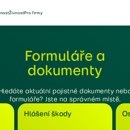
nost
Živnost
Pro firmy
Formuláře a
dokumenty
Hledáte aktuální pojistné dokumenty neb
formuláře? Jste na správném místě.
Hlášení škody
Os