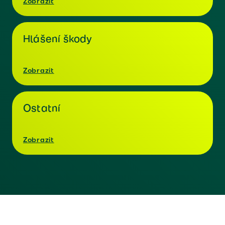
Zobrazit
Hlášení škody
Zobrazit
Ostatní
Zobrazit