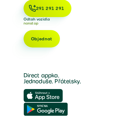
291 291 291
Odtah vozidla
nonstop
Objednat
Direct appka.
Jednoduše. Přátelsky.