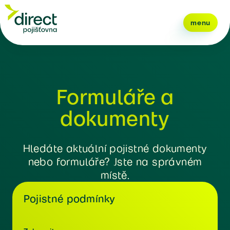
menu
Formuláře a
dokumenty
Hledáte aktuální pojistné dokumenty
nebo formuláře? Jste na správném
místě.
Pojistné podmínky