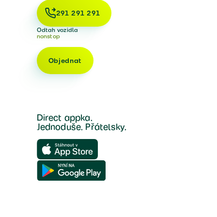
291 291 291
Odtah vozidla
nonstop
Objednat
Direct appka.
Jednoduše. Přátelsky.