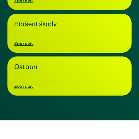
Zobrazit
Hlášení škody
Zobrazit
Ostatní
Zobrazit