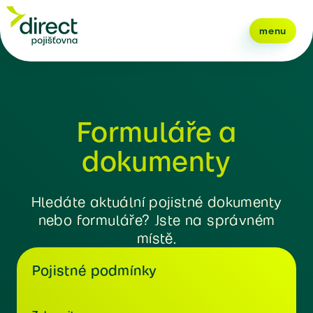
menu
Formuláře a
dokumenty
Hledáte aktuální pojistné dokumenty
nebo formuláře? Jste na správném
místě.
Pojistné podmínky