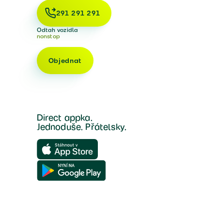
291 291 291
Odtah vozidla
nonstop
Objednat
Direct appka.
Jednoduše. Přátelsky.