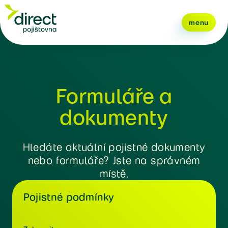
menu
Formuláře a
dokumenty
Hledáte aktuální pojistné dokumenty
nebo formuláře? Jste na správném
místě.
Pojistné podmínky