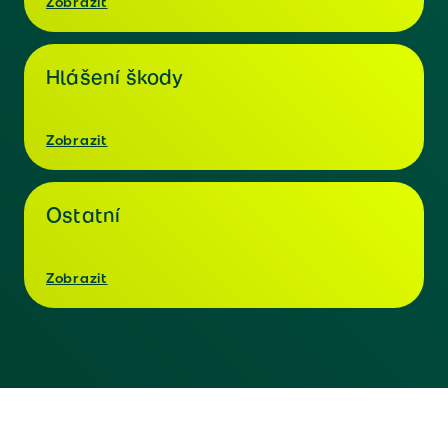
Zobrazit
Hlášení škody
Zobrazit
Ostatní
Zobrazit