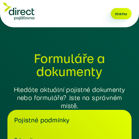
menu
Formuláře a
dokumenty
Hledáte aktuální pojistné dokumenty
nebo formuláře? Jste na správném
místě.
Pojistné podmínky