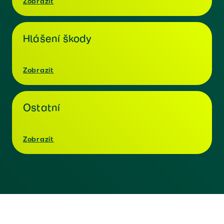
Zobrazit
Hlášení škody
Zobrazit
Ostatní
Zobrazit