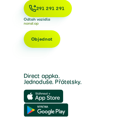
291 291 291
Odtah vozidla
nonstop
Objednat
Direct appka.
Jednoduše. Přátelsky.