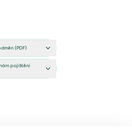
odměn (PDF)
(PDF)
ěnám pojištění
ištění (aktualizovaný)