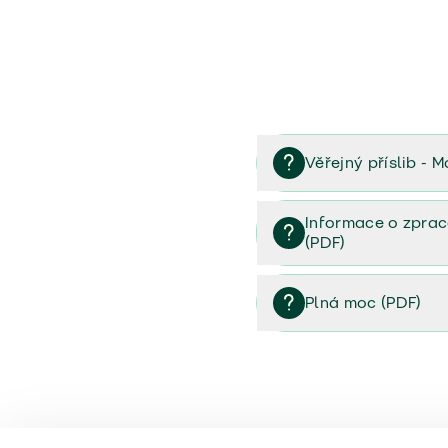
Věřejný příslib - M
Věřejný příslib majetek 
Informace o zprac
(PDF)
Informace o zpracování 
Plná moc (PDF)
Plná moc (PDF)