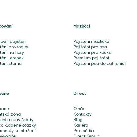
tování
Mazlíčci
ovní pojištění
Pojištění mazlíčků
štění pro rodinu
Pojištění pro psa
štění na hory
Pojištění pro kočku
štění letenek
Premium pojištění
štění storna
Pojištění psa do zahraničí
ečné
Direct
kace
O nás
ntská zóna
Kontakty
ení a stav škody
Blog
o kladené otázky
Kariéra
menty ke stažení
Pro média
vývojáře
Direct Group