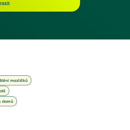
razit
ištění mazlíčků
otil
ch domů