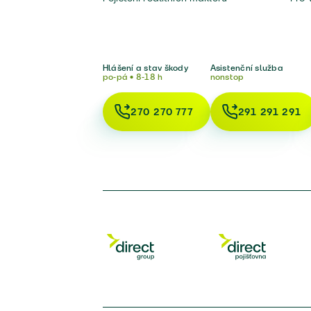
Hlášení a stav škody
Asistenční služba
po-pá • 8-18 h
nonstop
270 270 777
291 291 291