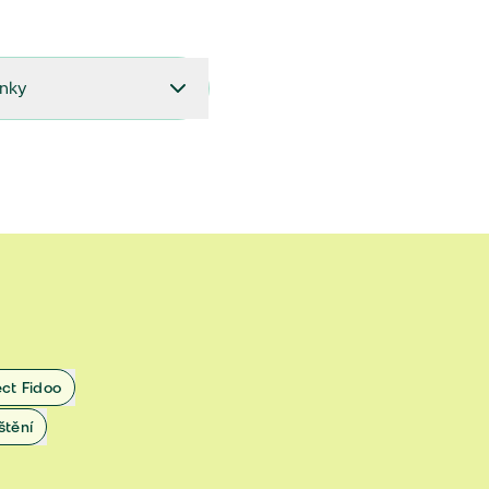
ínky
27.9.2024 do 28.2.2025
18.7.2024 do 26.9.2024
1.4.2024 do 17.7.2024
 1.11.2022 do 31.3.2024
 27.5.2020 do 31.10.2022
ect Fidoo
1.11.2019 do 8.7.2020
štění
25.1.2019 do 31.10.2019