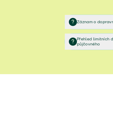
Záznam o dopravn
Záznam o dopravní neh
Přehled limitních
půjčovného
Přehled limitních denníc