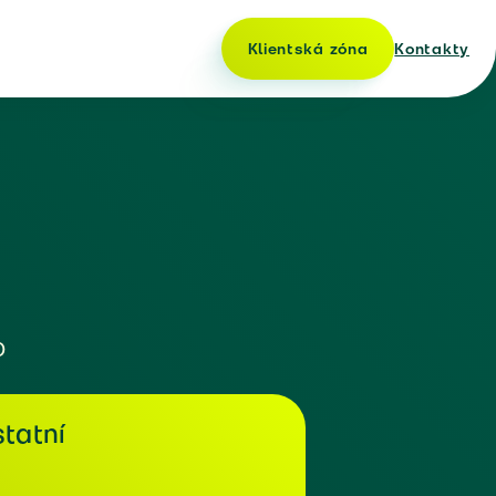
Klientská zóna
Kontakty
o
tatní