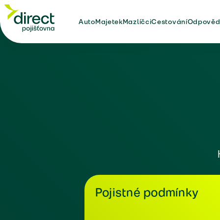
Auto
Majetek
Mazlíčci
Cestování
Odpověd
Pojistné podmínky