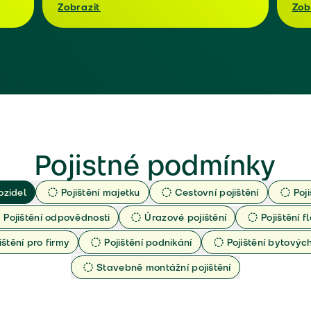
Zobrazit
Zob
Pojistné podmínky
ozidel
Pojištění majetku
Cestovní pojištění
Poj
Pojištění odpovědnosti
Úrazové pojištění
Pojištění fl
ištění pro firmy
Pojištění podnikání
Pojištění bytový
Stavebně montážní pojištění