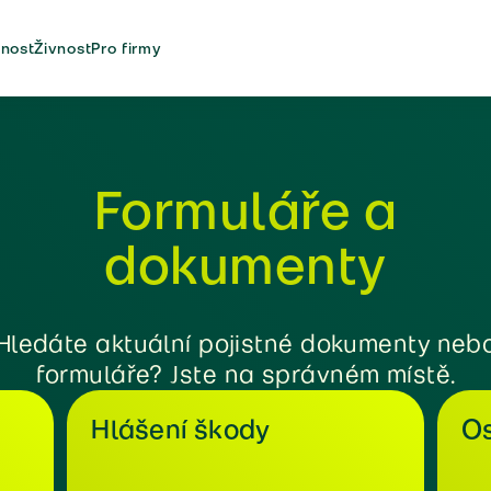
nost
Živnost
Pro firmy
Formuláře a
dokumenty
Hledáte aktuální pojistné dokumenty neb
formuláře? Jste na správném místě.
Hlášení škody
Os