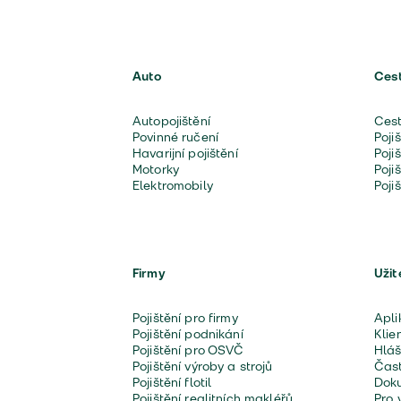
Auto
Ces
Autopojištění
Cest
Povinné ručení
Poji
Havarijní pojištění
Poji
Motorky
Poji
Elektromobily
Poji
Firmy
Užit
Pojištění pro firmy
Apli
Pojištění podnikání
Klie
Pojištění pro OSVČ
Hláš
Pojištění výroby a strojů
Čast
Pojištění flotil
Doku
Pojištění realitních makléřů
Pro 