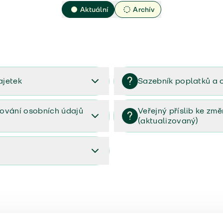
Aktuální
Archív
ajetek
Sazebník poplatků a 
2023
Sazebník poplatků a odměn 
ování osobních údajů
Veřejný příslib ke zm
(aktualizovaný)
osobních údajů (PDF)
Veřejný příslib ke změnám poj