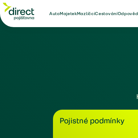
Auto
Majetek
Mazlíčci
Cestování
Odpověd
Pojistné podmínky