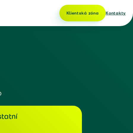
Klientská zóna
Kontakty
o
tatní