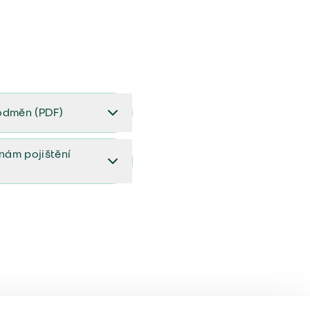
odměn (PDF)
(PDF)
ěnám pojištění
ištění (aktualizovaný)