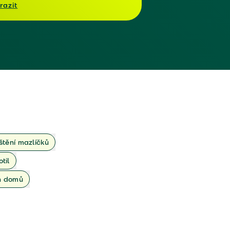
razit
ištění mazlíčků
otil
ch domů