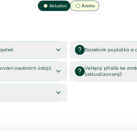
Aktuální
Archív
ajetek
Sazebník poplatků a 
2023
Sazebník poplatků a odměn 
ování osobních údajů
Veřejný příslib ke zm
(aktualizovaný)
osobních údajů (PDF)
Veřejný příslib ke změnám poj