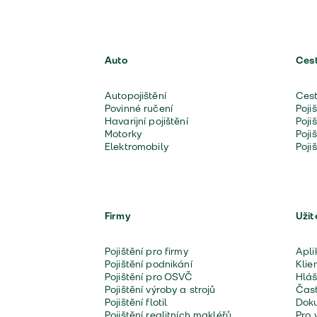
Auto
Ces
Autopojištění
Cest
Povinné ručení
Poji
Havarijní pojištění
Poji
Motorky
Poji
Elektromobily
Poji
Firmy
Užit
Pojištění pro firmy
Apli
Pojištění podnikání
Klie
Pojištění pro OSVČ
Hláš
Pojištění výroby a strojů
Čast
Pojištění flotil
Doku
Pojištění realitních makléřů
Pro 