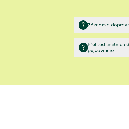
Záznam o dopravn
Záznam o dopravní neh
Přehled limitních
půjčovného
Přehled limitních denníc