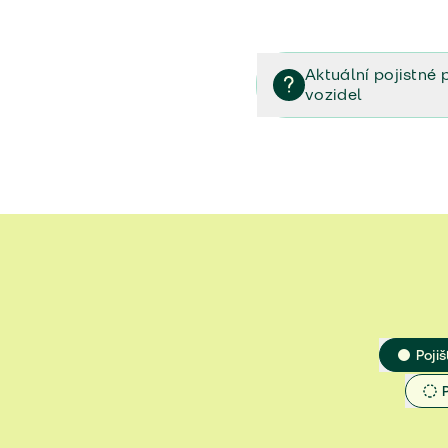
Aktuální pojistné 
vozidel
Pojištění vozidel/Pojistn
smlouvě (PDF)
Veřejný příslib - Elektrom
Veřejný příslib - Průvodc
Veřejný příslib - Spoluúč
Jak určit hodnotu vozidla
Pojiš