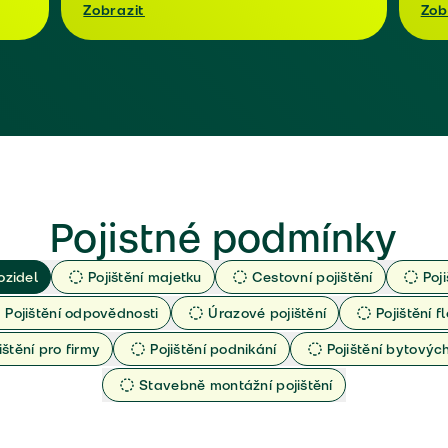
Zobrazit
Zob
Pojistné podmínky
ozidel
Pojištění majetku
Cestovní pojištění
Poj
Pojištění odpovědnosti
Úrazové pojištění
Pojištění fl
ištění pro firmy
Pojištění podnikání
Pojištění bytový
Stavebně montážní pojištění