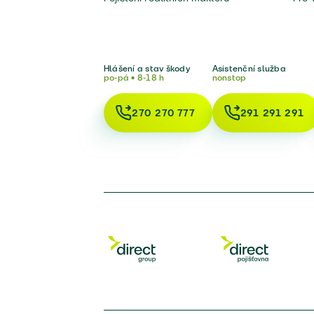
Hlášení a stav škody
Asistenční služba
po-pá • 8-18 h
nonstop
270 270 777
291 291 291