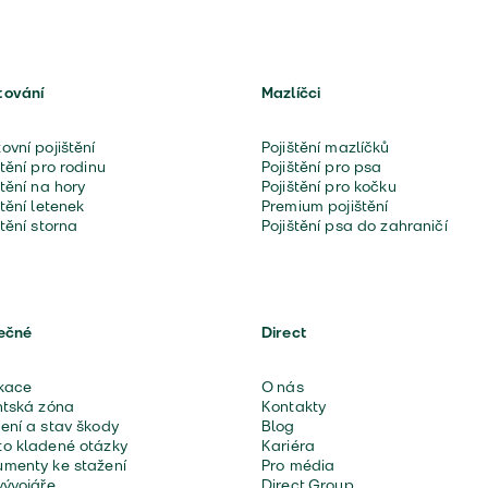
tování
Mazlíčci
ovní pojištění
Pojištění mazlíčků
štění pro rodinu
Pojištění pro psa
štění na hory
Pojištění pro kočku
štění letenek
Premium pojištění
štění storna
Pojištění psa do zahraničí
ečné
Direct
kace
O nás
ntská zóna
Kontakty
ení a stav škody
Blog
o kladené otázky
Kariéra
menty ke stažení
Pro média
vývojáře
Direct Group