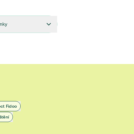
ínky
27.9.2024 do 28.2.2025
18.7.2024 do 26.9.2024
1.4.2024 do 17.7.2024
 1.11.2022 do 31.3.2024
 27.5.2020 do 31.10.2022
ect Fidoo
1.11.2019 do 8.7.2020
štění
25.1.2019 do 31.10.2019