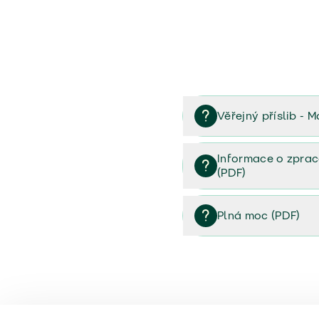
Věřejný příslib - M
Věřejný příslib majetek 
Informace o zprac
(PDF)
Informace o zpracování 
Plná moc (PDF)
Plná moc (PDF)