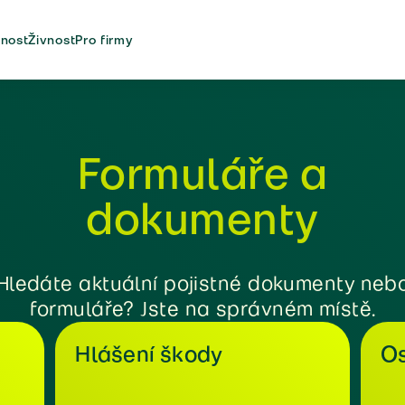
nost
Živnost
Pro firmy
Formuláře a
dokumenty
Hledáte aktuální pojistné dokumenty neb
formuláře? Jste na správném místě.
Hlášení škody
Os