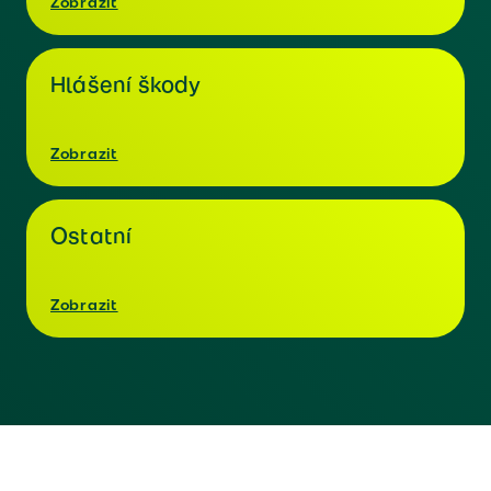
Zobrazit
Hlášení škody
Zobrazit
Ostatní
Zobrazit