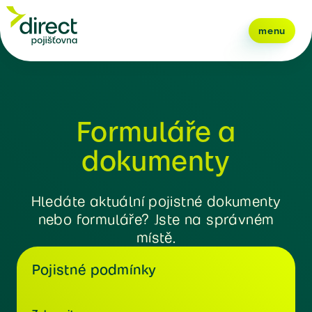
menu
Formuláře a
dokumenty
Hledáte aktuální pojistné dokumenty
nebo formuláře? Jste na správném
místě.
Pojistné podmínky