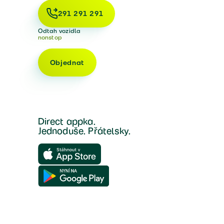
291 291 291
Odtah vozidla
nonstop
Objednat
Direct appka.
Jednoduše. Přátelsky.