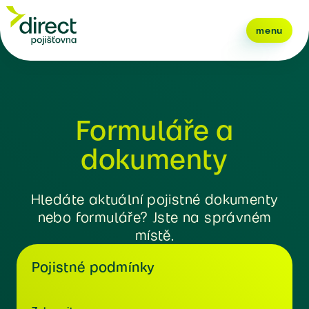
menu
Formuláře a
dokumenty
Hledáte aktuální pojistné dokumenty
nebo formuláře? Jste na správném
místě.
Pojistné podmínky