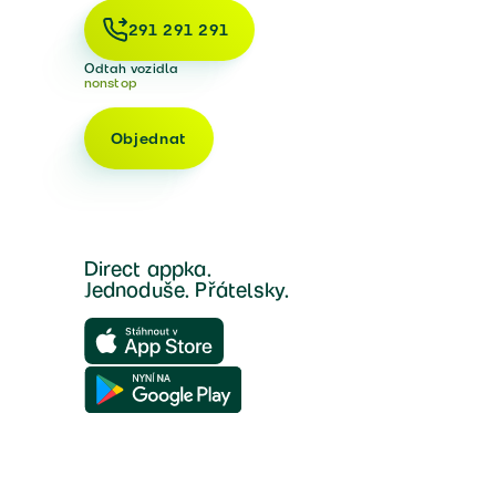
291 291 291
Odtah vozidla
nonstop
Objednat
Direct appka.
Jednoduše. Přátelsky.