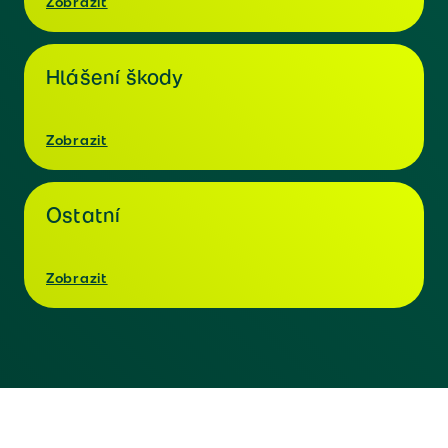
Zobrazit
Hlášení škody
Zobrazit
Ostatní
Zobrazit