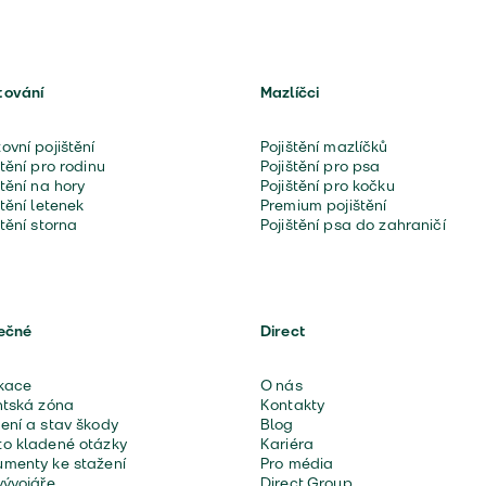
tování
Mazlíčci
ovní pojištění
Pojištění mazlíčků
štění pro rodinu
Pojištění pro psa
štění na hory
Pojištění pro kočku
štění letenek
Premium pojištění
štění storna
Pojištění psa do zahraničí
ečné
Direct
kace
O nás
ntská zóna
Kontakty
ení a stav škody
Blog
o kladené otázky
Kariéra
menty ke stažení
Pro média
vývojáře
Direct Group