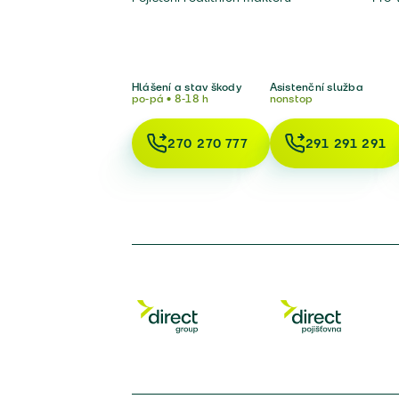
Hlášení a stav škody
Asistenční služba
po-pá • 8-18 h
nonstop
270 270 777
291 291 291