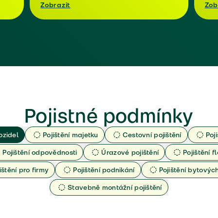
Zobrazit
Zob
Pojistné podmínky
ozidel
Pojištění majetku
Cestovní pojištění
Poj
Pojištění odpovědnosti
Úrazové pojištění
Pojištění fl
ištění pro firmy
Pojištění podnikání
Pojištění bytový
Stavebně montážní pojištění