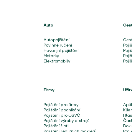
Auto
Ces
Autopojištění
Cest
Povinné ručení
Poji
Havarijní pojištění
Poji
Motorky
Poji
Elektromobily
Poji
Firmy
Užit
Pojištění pro firmy
Apli
Pojištění podnikání
Klie
Pojištění pro OSVČ
Hláš
Pojištění výroby a strojů
Čast
Pojištění flotil
Doku
Pojištění realitních makléřů
Pro 