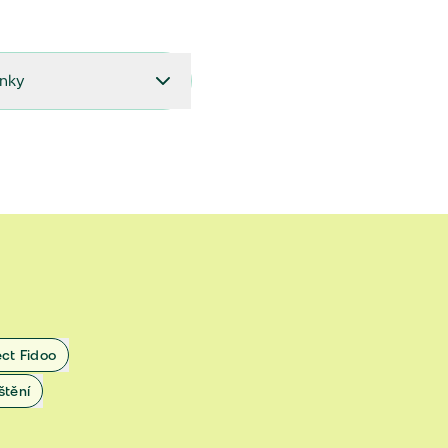
ínky
27.9.2024 do 28.2.2025
18.7.2024 do 26.9.2024
1.4.2024 do 17.7.2024
 1.11.2022 do 31.3.2024
 27.5.2020 do 31.10.2022
ect Fidoo
1.11.2019 do 8.7.2020
štění
25.1.2019 do 31.10.2019