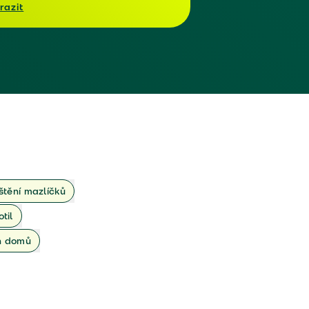
razit
ištění mazlíčků
otil
ch domů