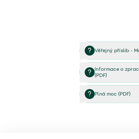
Věřejný příslib - M
Věřejný příslib majetek 
Informace o zprac
(PDF)
Informace o zpracování 
Plná moc (PDF)
Plná moc (PDF)