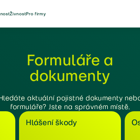
nost
Živnost
Pro firmy
Formuláře a
dokumenty
Hledáte aktuální pojistné dokumenty neb
formuláře? Jste na správném místě.
Hlášení škody
Os