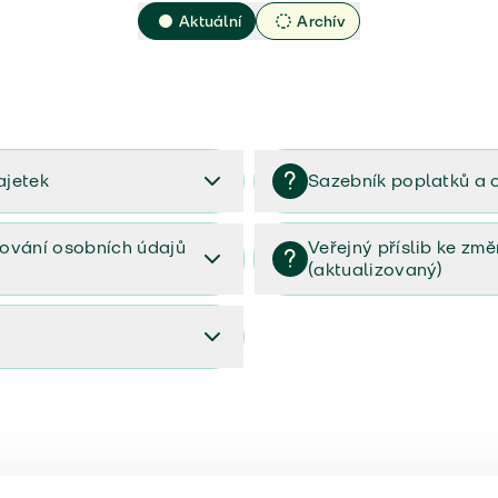
Aktuální
Archív
ajetek
Sazebník poplatků a 
2023
Sazebník poplatků a odměn 
ování osobních údajů
Veřejný příslib ke zm
(aktualizovaný)
osobních údajů (PDF)
Veřejný příslib ke změnám poj