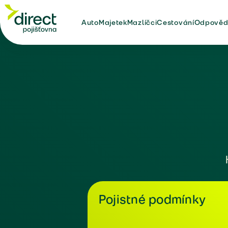
Auto
Majetek
Mazlíčci
Cestování
Odpověd
Pojistné podmínky