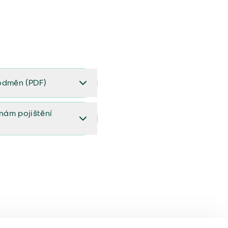
odměn (PDF)
(PDF)
ěnám pojištění
ištění (aktualizovaný)