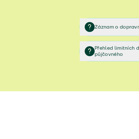
Záznam o dopravn
Záznam o dopravní neh
Přehled limitních
půjčovného
Přehled limitních denníc