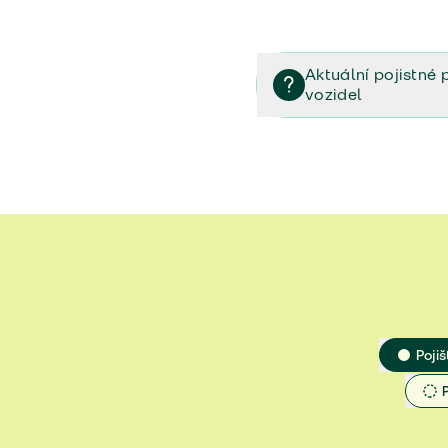
Aktuální pojistné 
vozidel
Pojištění vozidel/Pojistn
smlouvě (PDF)
Veřejný příslib - Elektrom
Veřejný příslib - Průvodc
Veřejný příslib - Spoluúč
Jak určit hodnotu vozidla
Pojiš