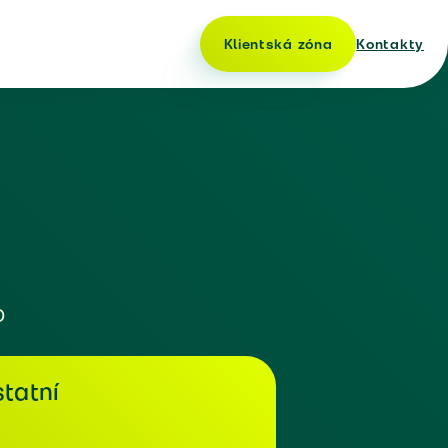
Klientská zóna
Kontakty
o
tatní