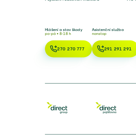
Hlášení a stav škody
Asistenční služba
po-pá • 8-18 h
nonstop
270 270 777
291 291 291