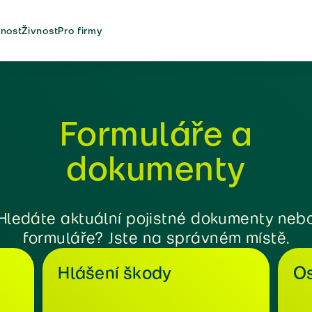
nost
Živnost
Pro firmy
Formuláře a
dokumenty
Hledáte aktuální pojistné dokumenty neb
formuláře? Jste na správném místě.
Hlášení škody
Os