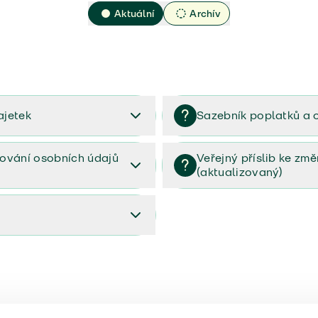
Aktuální
Archív
ajetek
Sazebník poplatků a 
2023
Sazebník poplatků a odměn 
ování osobních údajů
Veřejný příslib ke zm
(aktualizovaný)
osobních údajů (PDF)
Veřejný příslib ke změnám poj