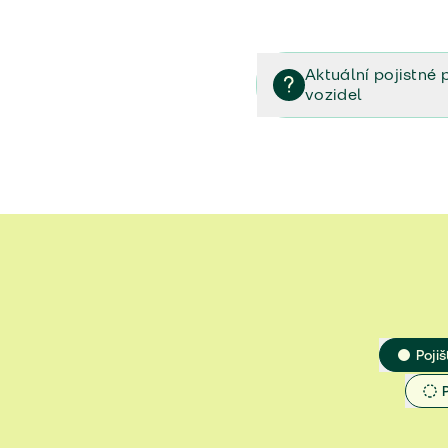
Aktuální pojistné 
vozidel
Pojištění vozidel/Pojistn
smlouvě (PDF)
Veřejný příslib - Elektrom
Veřejný příslib - Průvodc
Veřejný příslib - Spoluúč
Jak určit hodnotu vozidla
Pojiš