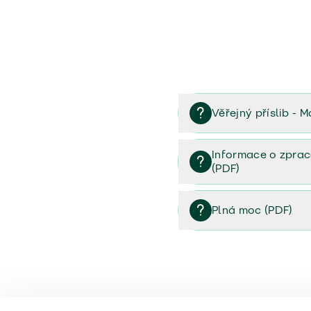
Věřejný příslib - M
Věřejný příslib majetek 
Informace o zprac
(PDF)
Informace o zpracování 
Plná moc (PDF)
Plná moc (PDF)