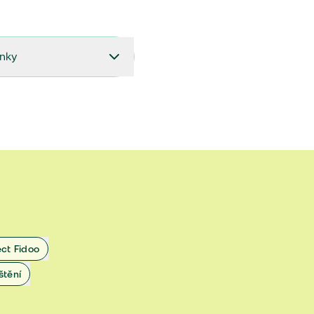
ínky
27.9.2024 do 28.2.2025
18.7.2024 do 26.9.2024
1.4.2024 do 17.7.2024
 1.11.2022 do 31.3.2024
 27.5.2020 do 31.10.2022
ect Fidoo
1.11.2019 do 8.7.2020
štění
25.1.2019 do 31.10.2019