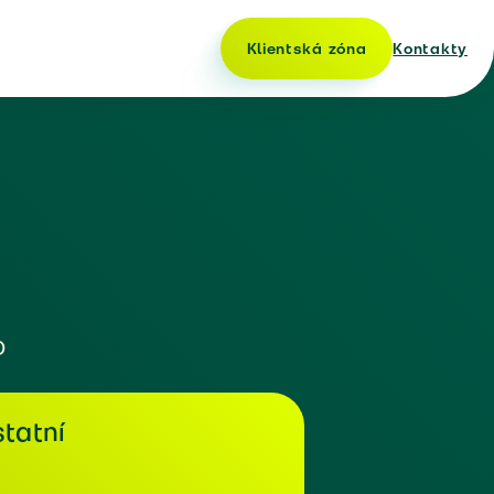
Klientská zóna
Kontakty
o
tatní