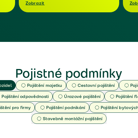
Zobrazit
Zob
Pojistné podmínky
ozidel
Pojištění majetku
Cestovní pojištění
Poj
Pojištění odpovědnosti
Úrazové pojištění
Pojištění fl
ištění pro firmy
Pojištění podnikání
Pojištění bytový
Stavebně montážní pojištění