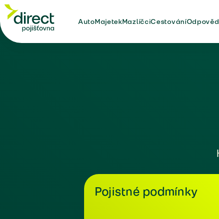
Auto
Majetek
Mazlíčci
Cestování
Odpověd
Pojistné podmínky