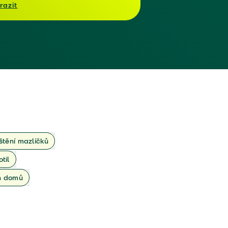
razit
ištění mazlíčků
otil
ch domů