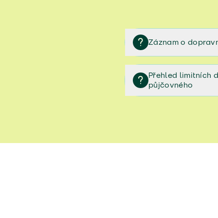
Záznam o dopravn
Záznam o dopravní neh
Přehled limitních
půjčovného
Přehled limitních denníc