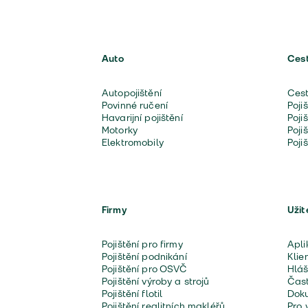
Auto
Ces
Autopojištění
Cest
Povinné ručení
Poji
Havarijní pojištění
Poji
Motorky
Poji
Elektromobily
Poji
Firmy
Užit
Pojištění pro firmy
Apli
Pojištění podnikání
Klie
Pojištění pro OSVČ
Hláš
Pojištění výroby a strojů
Čast
Pojištění flotil
Doku
Pojištění realitních makléřů
Pro 