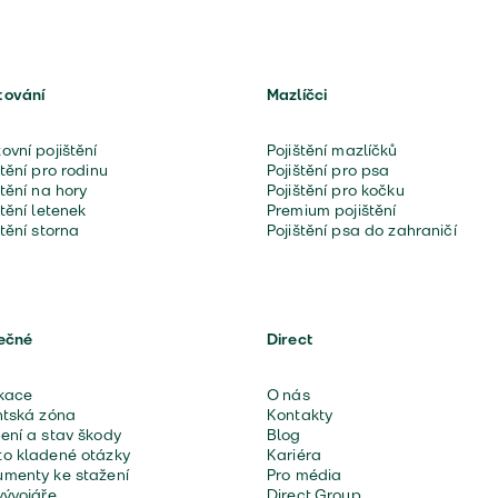
tování
Mazlíčci
ovní pojištění
Pojištění mazlíčků
štění pro rodinu
Pojištění pro psa
štění na hory
Pojištění pro kočku
štění letenek
Premium pojištění
štění storna
Pojištění psa do zahraničí
ečné
Direct
kace
O nás
ntská zóna
Kontakty
ení a stav škody
Blog
o kladené otázky
Kariéra
menty ke stažení
Pro média
vývojáře
Direct Group