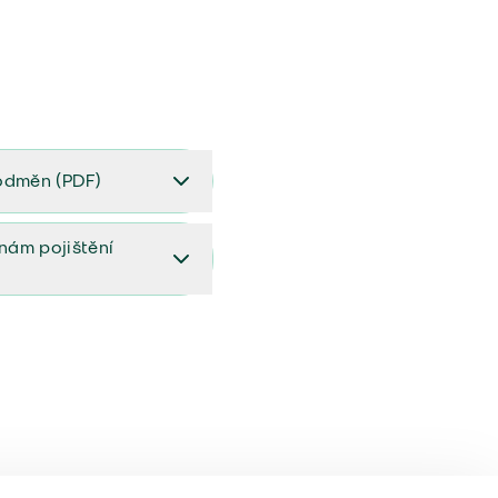
odměn (PDF)
(PDF)
ěnám pojištění
ištění (aktualizovaný)