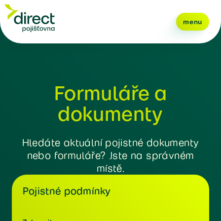
menu
Formuláře a
dokumenty
Hledáte aktuální pojistné dokumenty
nebo formuláře? Jste na správném
místě.
Pojistné podmínky