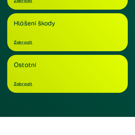
Zobrazit
Hlášení škody
Zobrazit
Ostatní
Zobrazit