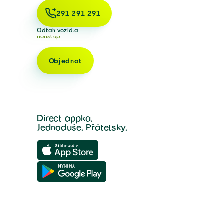
291 291 291
Odtah vozidla
nonstop
Objednat
Direct appka.
Jednoduše. Přátelsky.