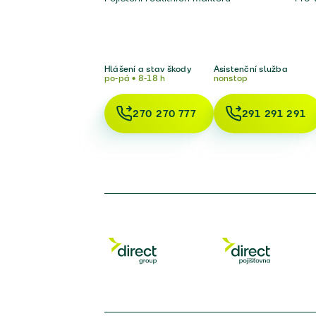
Hlášení a stav škody
Asistenční služba
po-pá • 8-18 h
nonstop
270 270 777
291 291 291