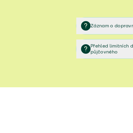
Záznam o dopravn
Záznam o dopravní neh
Přehled limitních
půjčovného
Přehled limitních denníc