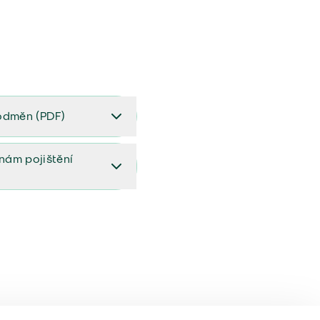
odměn (PDF)
(PDF)
ěnám pojištění
ištění (aktualizovaný)