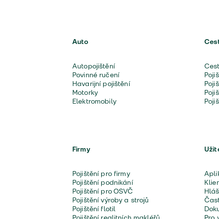
Auto
Ces
Autopojištění
Cest
Povinné ručení
Poji
Havarijní pojištění
Poji
Motorky
Poji
Elektromobily
Poji
Firmy
Užit
Pojištění pro firmy
Apli
Pojištění podnikání
Klie
Pojištění pro OSVČ
Hláš
Pojištění výroby a strojů
Čast
Pojištění flotil
Doku
Pojištění realitních makléřů
Pro 