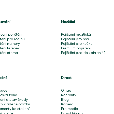
tování
Mazlíčci
ovní pojištění
Pojištění mazlíčků
štění pro rodinu
Pojištění pro psa
štění na hory
Pojištění pro kočku
štění letenek
Premium pojištění
štění storna
Pojištění psa do zahraničí
ečné
Direct
kace
O nás
ntská zóna
Kontakty
ení a stav škody
Blog
o kladené otázky
Kariéra
menty ke stažení
Pro média
vývojáře
Direct Group