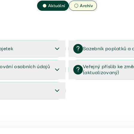
Aktuální
Archív
ajetek
Sazebník poplatků a 
2023
Sazebník poplatků a odměn 
ování osobních údajů
Veřejný příslib ke zm
(aktualizovaný)
osobních údajů (PDF)
Veřejný příslib ke změnám poj