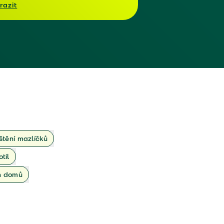
razit
ištění mazlíčků
otil
ch domů