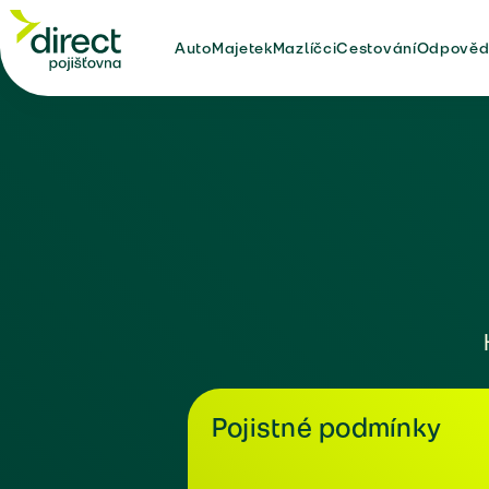
Auto
Majetek
Mazlíčci
Cestování
Odpověd
Pojistné podmínky