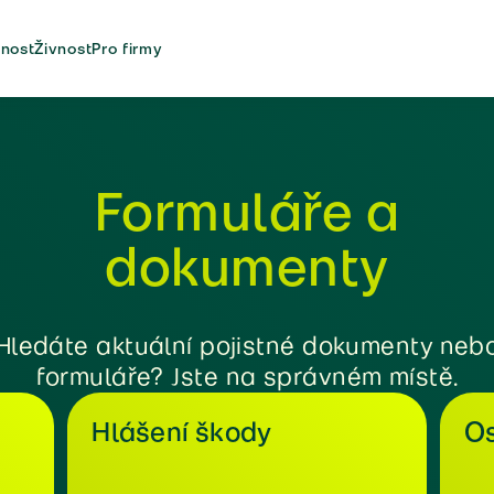
nost
Živnost
Pro firmy
Formuláře a
dokumenty
Hledáte aktuální pojistné dokumenty neb
formuláře? Jste na správném místě.
Hlášení škody
Os