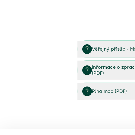
Věřejný příslib - M
Věřejný příslib majetek 
Informace o zprac
(PDF)
Informace o zpracování 
Plná moc (PDF)
Plná moc (PDF)