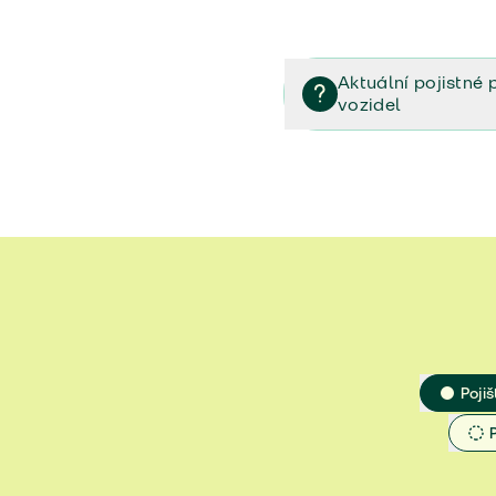
Aktuální pojistné 
vozidel
Pojištění vozidel/Pojistn
smlouvě (PDF)
Veřejný příslib - Elektrom
Veřejný příslib - Průvodc
Veřejný příslib - Spoluúč
Jak určit hodnotu vozidla
Pojiš