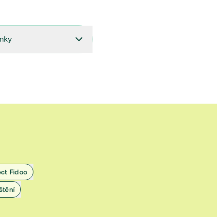
ínky
27.9.2024 do 28.2.2025
18.7.2024 do 26.9.2024
1.4.2024 do 17.7.2024
 1.11.2022 do 31.3.2024
 27.5.2020 do 31.10.2022
ect Fidoo
1.11.2019 do 8.7.2020
štění
25.1.2019 do 31.10.2019