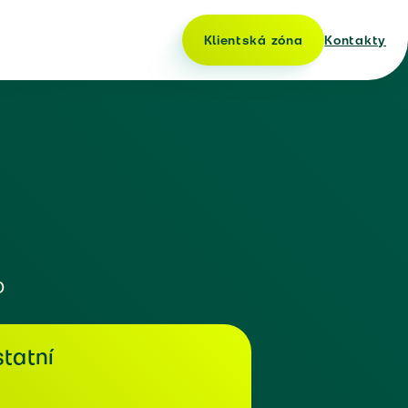
Klientská zóna
Kontakty
o
tatní