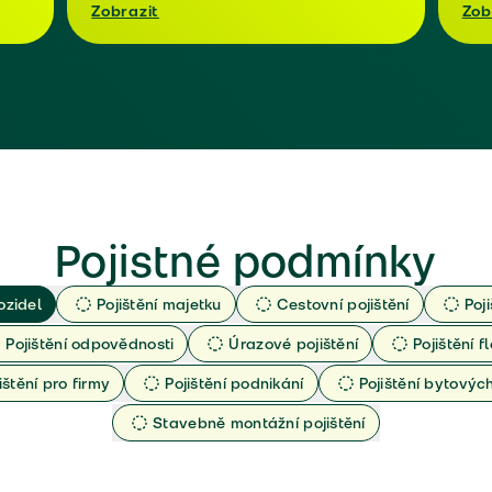
Zobrazit
Zob
Pojistné podmínky
ozidel
Pojištění majetku
Cestovní pojištění
Poj
Pojištění odpovědnosti
Úrazové pojištění
Pojištění fl
ištění pro firmy
Pojištění podnikání
Pojištění bytový
Stavebně montážní pojištění