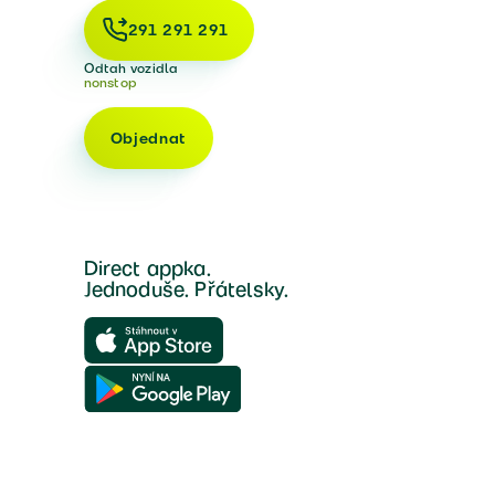
291 291 291
Odtah vozidla
nonstop
Objednat
Direct appka.
Jednoduše. Přátelsky.