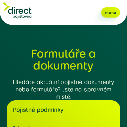
menu
Formuláře a
dokumenty
Hledáte aktuální pojistné dokumenty
nebo formuláře? Jste na správném
místě.
Pojistné podmínky