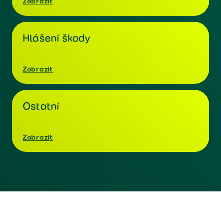
Zobrazit
Hlášení škody
Zobrazit
Ostatní
Zobrazit