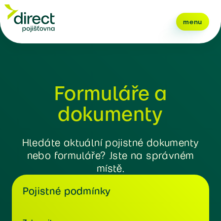
menu
Formuláře a
dokumenty
Hledáte aktuální pojistné dokumenty
nebo formuláře? Jste na správném
místě.
Pojistné podmínky