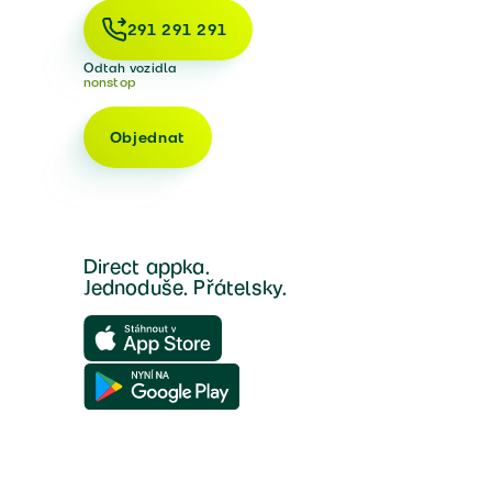
291 291 291
Odtah vozidla
nonstop
Objednat
Direct appka.
Jednoduše. Přátelsky.