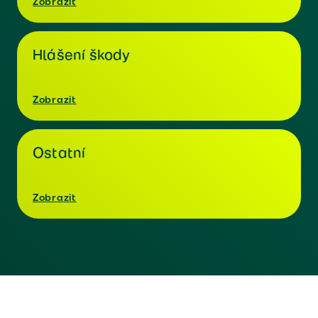
Zobrazit
Hlášení škody
Zobrazit
Ostatní
Zobrazit