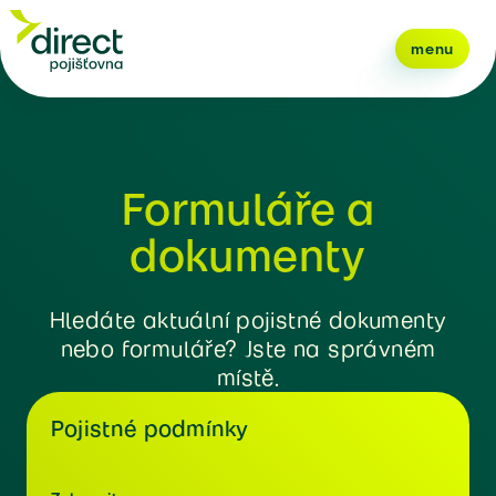
menu
Formuláře a
dokumenty
Hledáte aktuální pojistné dokumenty
nebo formuláře? Jste na správném
místě.
Pojistné podmínky