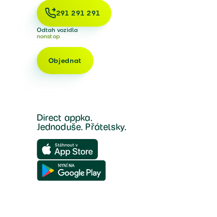
291 291 291
Odtah vozidla
nonstop
Objednat
Direct appka.
Jednoduše. Přátelsky.