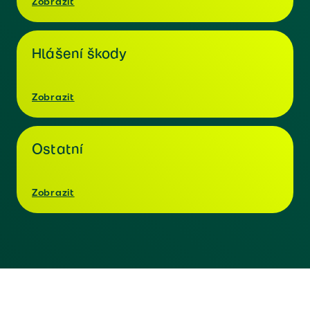
Zobrazit
Hlášení škody
Zobrazit
Ostatní
Zobrazit