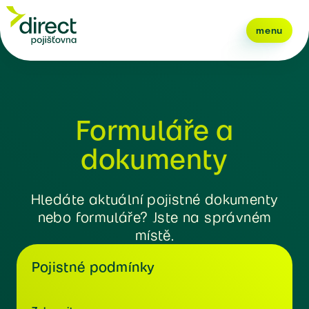
menu
Formuláře a
dokumenty
Hledáte aktuální pojistné dokumenty
nebo formuláře? Jste na správném
místě.
Pojistné podmínky