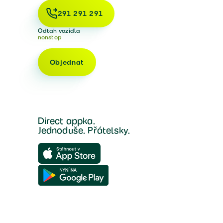
291 291 291
Odtah vozidla
nonstop
Objednat
Direct appka.
Jednoduše. Přátelsky.