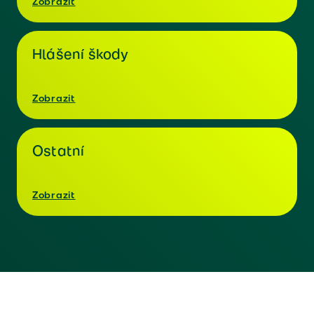
Zobrazit
Hlášení škody
Zobrazit
Ostatní
Zobrazit