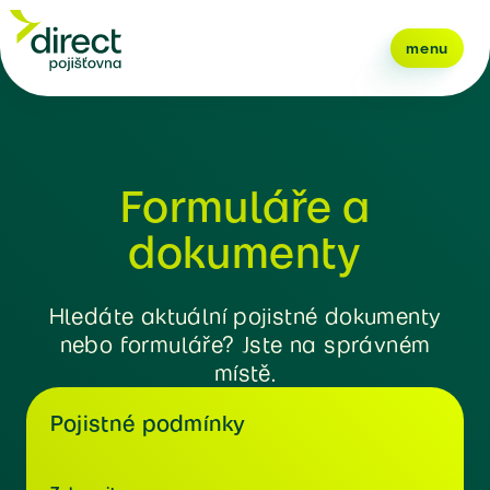
menu
Formuláře a
dokumenty
Hledáte aktuální pojistné dokumenty
nebo formuláře? Jste na správném
místě.
Pojistné podmínky