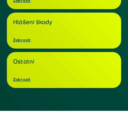
Zobrazit
Hlášení škody
Zobrazit
Ostatní
Zobrazit