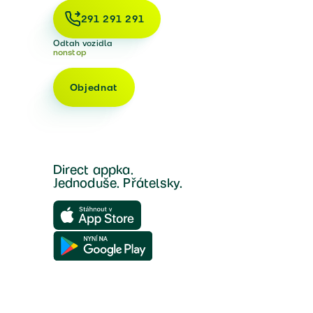
291 291 291
Odtah vozidla
nonstop
Objednat
Direct appka.
Jednoduše. Přátelsky.