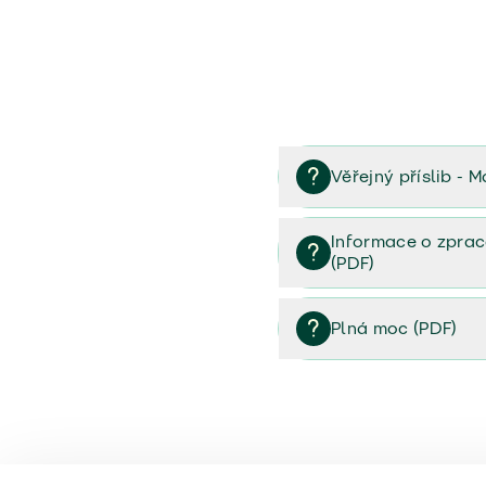
Věřejný příslib - M
Věřejný příslib majetek 
Informace o zprac
(PDF)
Informace o zpracování 
Plná moc (PDF)
Plná moc (PDF)