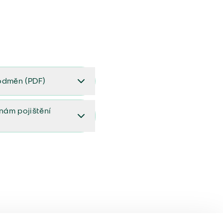
odměn (PDF)
(PDF)
ěnám pojištění
ištění (aktualizovaný)