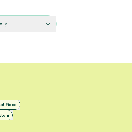
ínky
27.9.2024 do 28.2.2025
18.7.2024 do 26.9.2024
1.4.2024 do 17.7.2024
 1.11.2022 do 31.3.2024
 27.5.2020 do 31.10.2022
ect Fidoo
1.11.2019 do 8.7.2020
štění
25.1.2019 do 31.10.2019