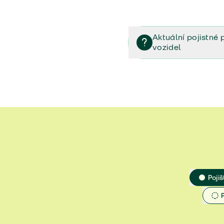
Aktuální pojistné 
vozidel
Pojištění vozidel/Pojistn
smlouvě (PDF)
Veřejný příslib - Elektrom
Veřejný příslib - Průvodc
Veřejný příslib - Spoluúč
Jak určit hodnotu vozidla
Pojiš