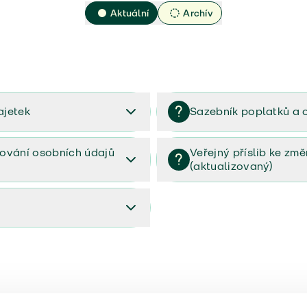
Aktuální
Archív
ajetek
Sazebník poplatků a 
2023
Sazebník poplatků a odměn 
ování osobních údajů
Veřejný příslib ke zm
(aktualizovaný)
osobních údajů (PDF)
Veřejný příslib ke změnám poj