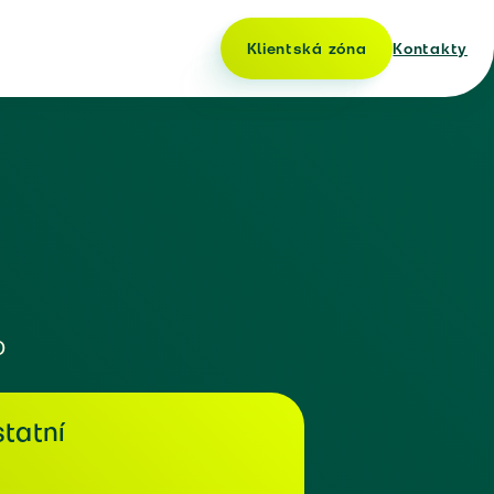
Klientská zóna
Kontakty
o
tatní