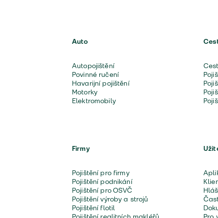
Auto
Ces
Autopojištění
Cest
Povinné ručení
Poji
Havarijní pojištění
Poji
Motorky
Poji
Elektromobily
Poji
Firmy
Užit
Pojištění pro firmy
Apli
Pojištění podnikání
Klie
Pojištění pro OSVČ
Hláš
Pojištění výroby a strojů
Čast
Pojištění flotil
Doku
Pojištění realitních makléřů
Pro 