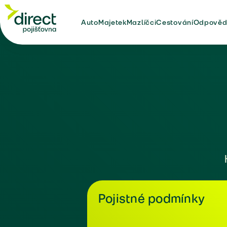
Auto
Majetek
Mazlíčci
Cestování
Odpověd
Pojistné podmínky