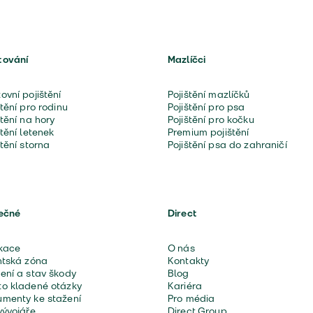
tování
Mazlíčci
ovní pojištění
Pojištění mazlíčků
štění pro rodinu
Pojištění pro psa
štění na hory
Pojištění pro kočku
štění letenek
Premium pojištění
štění storna
Pojištění psa do zahraničí
ečné
Direct
kace
O nás
ntská zóna
Kontakty
ení a stav škody
Blog
o kladené otázky
Kariéra
menty ke stažení
Pro média
vývojáře
Direct Group