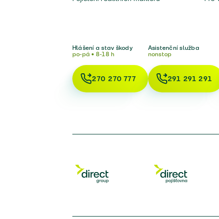
Hlášení a stav škody
Asistenční služba
po-pá • 8-18 h
nonstop
270 270 777
291 291 291