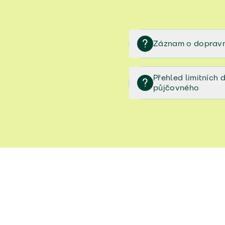
Záznam o dopravn
Záznam o dopravní neh
Přehled limitních
půjčovného
Přehled limitních denníc