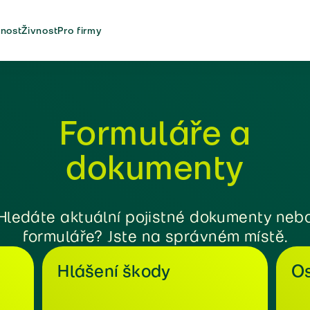
nost
Živnost
Pro firmy
Formuláře a
dokumenty
Hledáte aktuální pojistné dokumenty neb
formuláře? Jste na správném místě.
Hlášení škody
Os