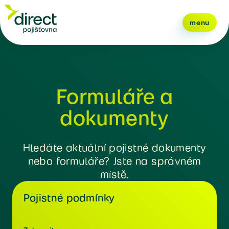
menu
Formuláře a
dokumenty
Hledáte aktuální pojistné dokumenty
nebo formuláře? Jste na správném
místě.
Pojistné podmínky