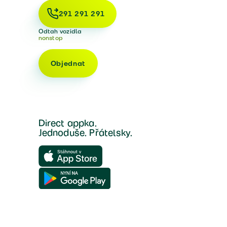
291 291 291
Odtah vozidla
nonstop
Objednat
Direct appka.
Jednoduše. Přátelsky.