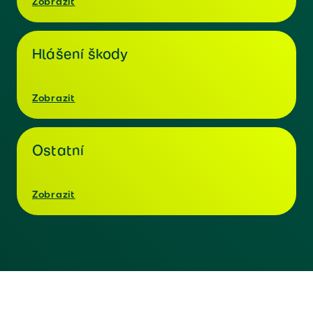
Zobrazit
Hlášení škody
Zobrazit
Ostatní
Zobrazit