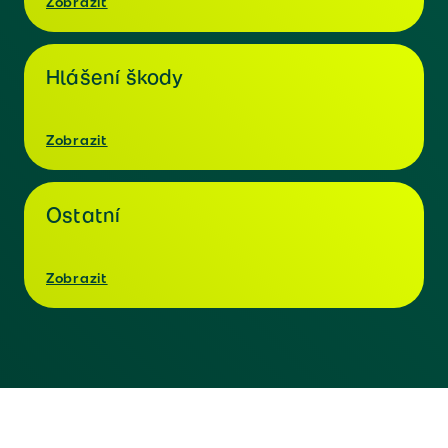
Zobrazit
Hlášení škody
Zobrazit
Ostatní
Zobrazit