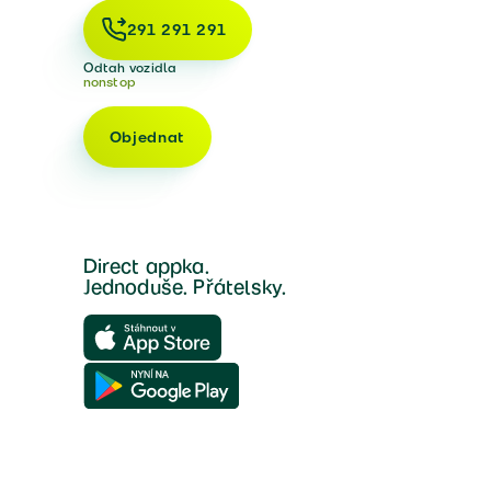
291 291 291
Odtah vozidla
nonstop
Objednat
Direct appka.
Jednoduše. Přátelsky.