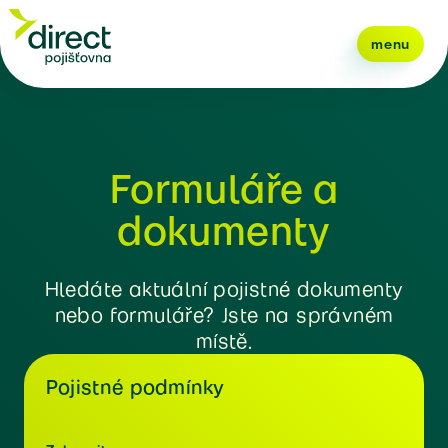
menu
Formuláře a
dokumenty
Hledáte aktuální pojistné dokumenty
nebo formuláře? Jste na správném
místě.
Pojistné podmínky