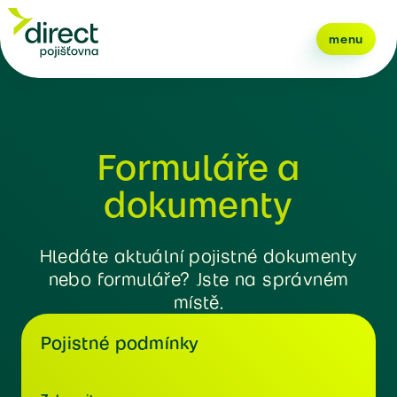
menu
Formuláře a
dokumenty
Hledáte aktuální pojistné dokumenty
nebo formuláře? Jste na správném
místě.
Pojistné podmínky