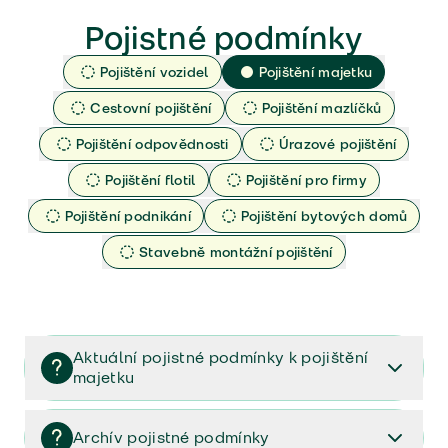
Pojistné podmínky
Pojištění vozidel
Pojištění majetku
Cestovní pojištění
Pojištění mazlíčků
Pojištění odpovědnosti
Úrazové pojištění
Pojištění flotil
Pojištění pro firmy
Pojištění podnikání
Pojištění bytových domů
Stavebně montážní pojištění
Aktuální pojistné podmínky k pojištění
majetku
Dokumenty k vašemu pojištění majetku (PPM-
10/2025)
Archív pojistné podmínky