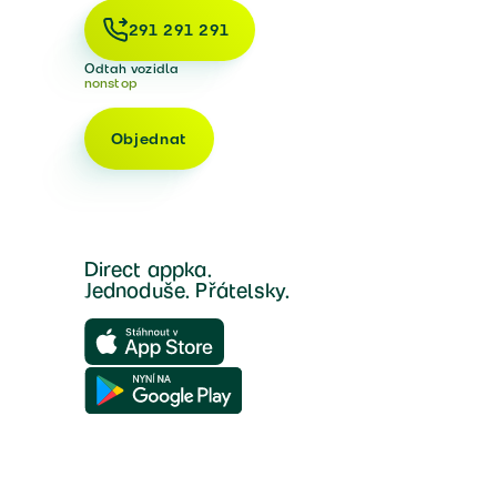
291 291 291
Odtah vozidla
nonstop
Objednat
Direct appka.
Jednoduše. Přátelsky.