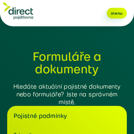
menu
Formuláře a
dokumenty
Hledáte aktuální pojistné dokumenty
nebo formuláře? Jste na správném
místě.
Pojistné podmínky