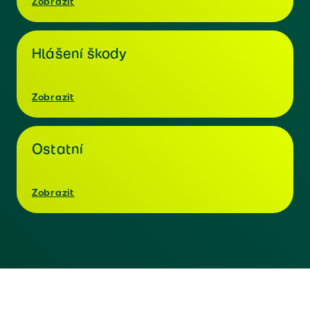
Zobrazit
Hlášení škody
Zobrazit
Ostatní
Zobrazit