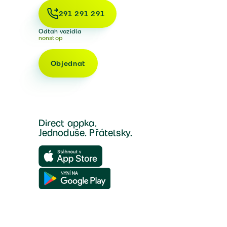
291 291 291
Odtah vozidla
nonstop
Objednat
Direct appka.
Jednoduše. Přátelsky.