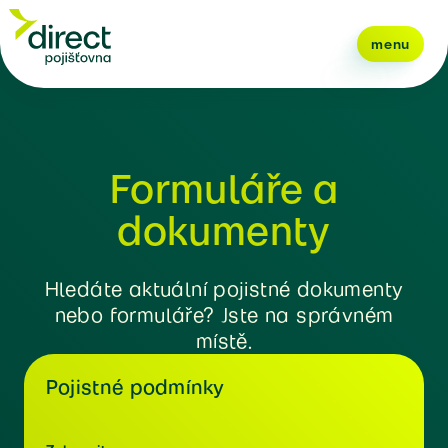
menu
Formuláře a
dokumenty
Hledáte aktuální pojistné dokumenty
nebo formuláře? Jste na správném
místě.
Pojistné podmínky