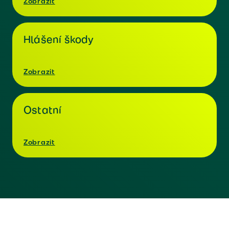
Zobrazit
Hlášení škody
Zobrazit
Ostatní
Zobrazit