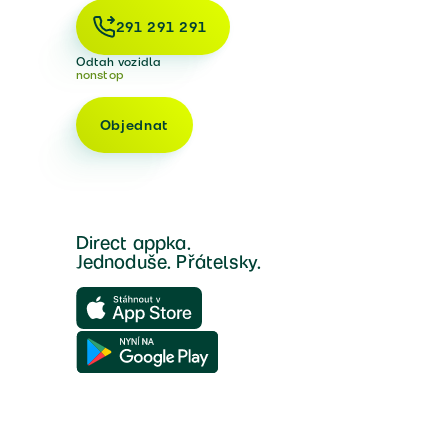
291 291 291
Odtah vozidla
nonstop
Objednat
Direct appka.
Jednoduše. Přátelsky.