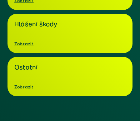
Zobrazit
Hlášení škody
Zobrazit
Ostatní
Zobrazit