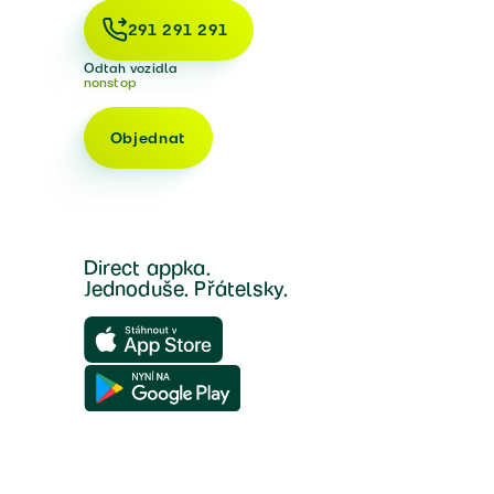
291 291 291
Odtah vozidla
nonstop
Objednat
Direct appka.
Jednoduše. Přátelsky.