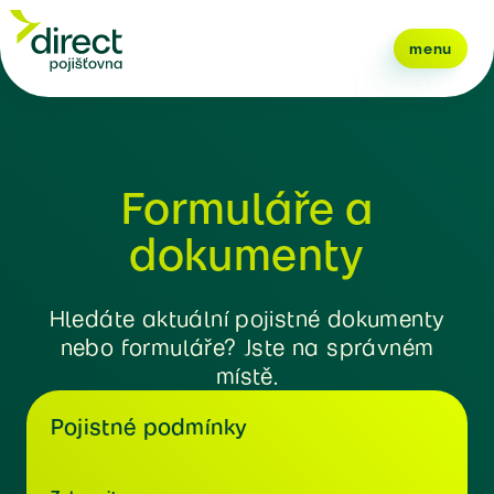
menu
Formuláře a
dokumenty
Hledáte aktuální pojistné dokumenty
nebo formuláře? Jste na správném
místě.
Pojistné podmínky