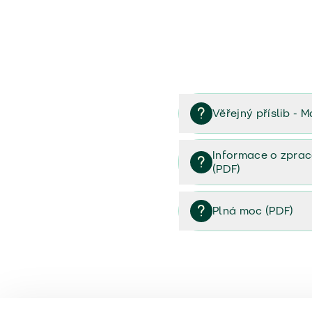
Věřejný příslib - M
Věřejný příslib majetek 
Informace o zprac
(PDF)
Informace o zpracování 
Plná moc (PDF)
Plná moc (PDF)