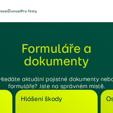
nost
Živnost
Pro firmy
Formuláře a
dokumenty
Hledáte aktuální pojistné dokumenty neb
formuláře? Jste na správném místě.
Hlášení škody
Os