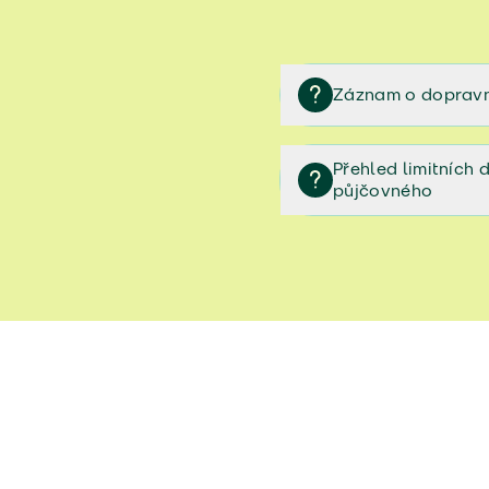
Záznam o dopravn
Záznam o dopravní neh
Přehled limitních
půjčovného
Přehled limitních denníc