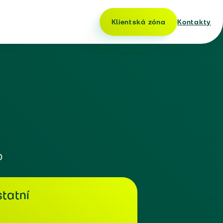
Klientská zóna
Kontakty
o
tatní