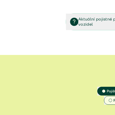
Aktuální pojistné 
vozidel
Pojištění vozidel/Pojistn
smlouvě (PDF)
Veřejný příslib - Elektrom
Veřejný příslib - Průvodc
Veřejný příslib - Spoluúč
Jak určit hodnotu vozidla
Pojiš