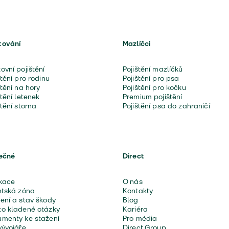
tování
Mazlíčci
ovní pojištění
Pojištění mazlíčků
štění pro rodinu
Pojištění pro psa
štění na hory
Pojištění pro kočku
štění letenek
Premium pojištění
štění storna
Pojištění psa do zahraničí
ečné
Direct
kace
O nás
ntská zóna
Kontakty
ení a stav škody
Blog
o kladené otázky
Kariéra
menty ke stažení
Pro média
vývojáře
Direct Group