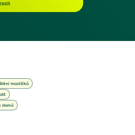
razit
ištění mazlíčků
otil
ch domů