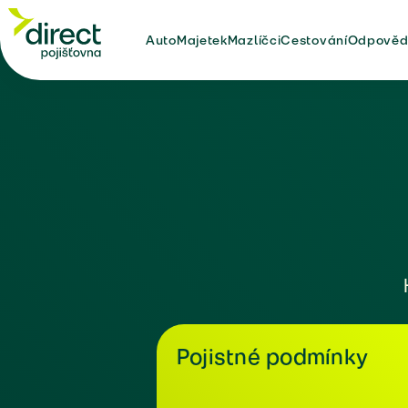
Auto
Majetek
Mazlíčci
Cestování
Odpověd
Pojistné podmínky