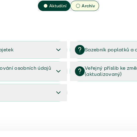
Aktuální
Archív
ajetek
Sazebník poplatků a 
2023
Sazebník poplatků a odměn 
ování osobních údajů
Veřejný příslib ke zm
(aktualizovaný)
osobních údajů (PDF)
Veřejný příslib ke změnám poj