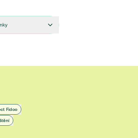
ínky
27.9.2024 do 28.2.2025
18.7.2024 do 26.9.2024
1.4.2024 do 17.7.2024
 1.11.2022 do 31.3.2024
 27.5.2020 do 31.10.2022
ect Fidoo
1.11.2019 do 8.7.2020
štění
25.1.2019 do 31.10.2019