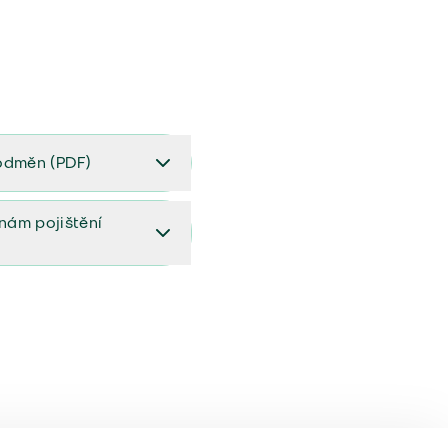
odměn (PDF)
(PDF)
ěnám pojištění
ištění (aktualizovaný)