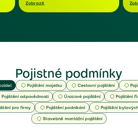
Zobrazit
Zob
Pojistné podmínky
ozidel
Pojištění majetku
Cestovní pojištění
Poj
Pojištění odpovědnosti
Úrazové pojištění
Pojištění fl
ištění pro firmy
Pojištění podnikání
Pojištění bytový
Stavebně montážní pojištění