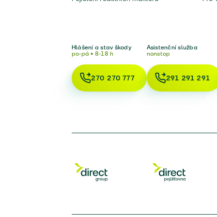
Hlášení a stav škody
Asistenční služba
po-pá • 8-18 h
nonstop
270 270 777
291 291 291