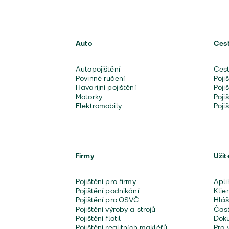
Auto
Ces
Autopojištění
Cest
Povinné ručení
Poji
Havarijní pojištění
Poji
Motorky
Poji
Elektromobily
Poji
Firmy
Užit
Pojištění pro firmy
Apli
Pojištění podnikání
Klie
Pojištění pro OSVČ
Hláš
Pojištění výroby a strojů
Čast
Pojištění flotil
Doku
Pojištění realitních makléřů
Pro 