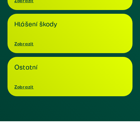
Zobrazit
Hlášení škody
Zobrazit
Ostatní
Zobrazit