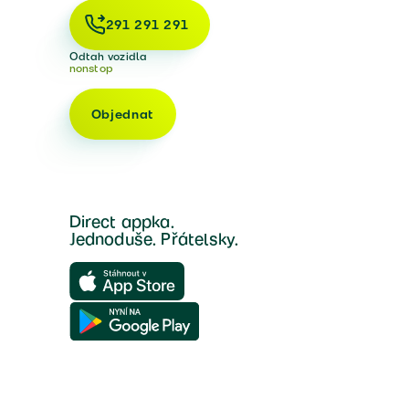
291 291 291
Odtah vozidla
nonstop
Objednat
Direct appka.
Jednoduše. Přátelsky.