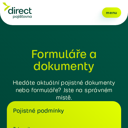
menu
Formuláře a
dokumenty
Hledáte aktuální pojistné dokumenty
nebo formuláře? Jste na správném
místě.
Pojistné podmínky