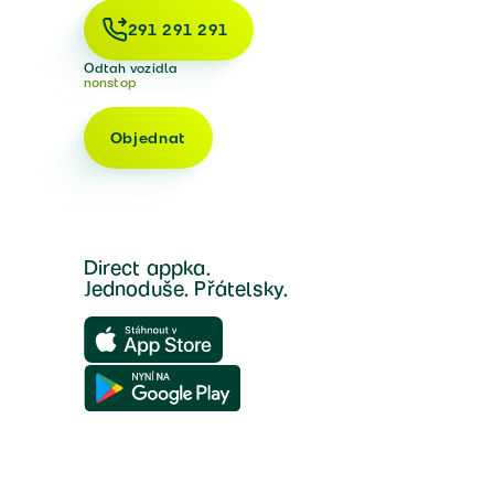
291 291 291
Odtah vozidla
nonstop
Objednat
Direct appka.
Jednoduše. Přátelsky.