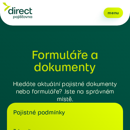
menu
Formuláře a
dokumenty
Hledáte aktuální pojistné dokumenty
nebo formuláře? Jste na správném
místě.
Pojistné podmínky