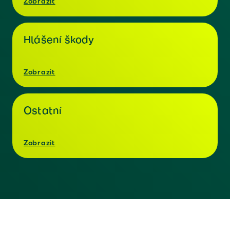
Zobrazit
Hlášení škody
Zobrazit
Ostatní
Zobrazit