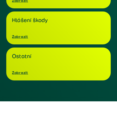
Zobrazit
Hlášení škody
Zobrazit
Ostatní
Zobrazit