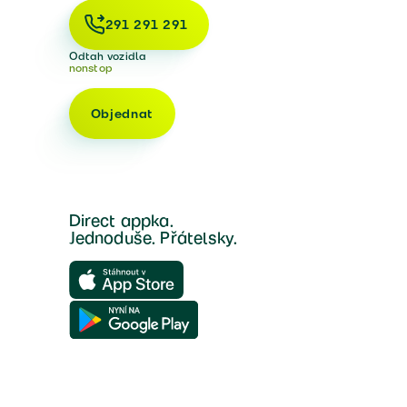
291 291 291
Odtah vozidla
nonstop
Objednat
Direct appka.
Jednoduše. Přátelsky.