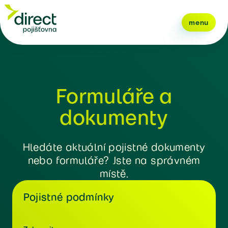
menu
Formuláře a
dokumenty
Hledáte aktuální pojistné dokumenty
nebo formuláře? Jste na správném
místě.
Pojistné podmínky