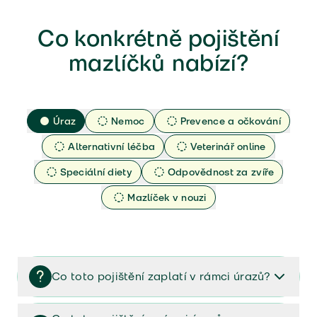
Co konkrétně pojištění
mazlíčků nabízí?
Úraz
Nemoc
Prevence a očkování
Alternativní léčba
Veterinář online
Speciální diety
Odpovědnost za zvíře
Mazlíček v nouzi
Co toto pojištění zaplatí v rámci úrazů?
Pojištění zaplatí náklady za veterinární péči zvířete,