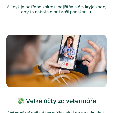
A když je potřeba zákrok, pojištění vám kryje záda,
aby to nebolelo ani vaši peněženku.
💸 Velké účty za veterináře
Veterinární péče dnes může vyjít i na desítky tisíc