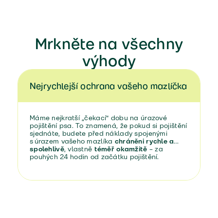
Mrkněte na všechny
výhody
Nejrychlejší ochrana vašeho mazlíčka
Máme nejkratší „čekací“ dobu na úrazové
pojištění psa. To znamená, že pokud si pojištění
sjednáte, budete před náklady spojenými
s úrazem vašeho mazlíka
chráněni rychle a
spolehlivě
, vlastně
téměř okamžitě
– za
pouhých 24 hodin od začátku pojištění.