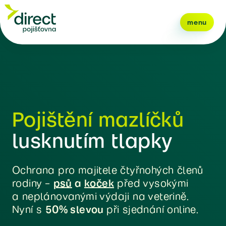
menu
Pojištění mazlíčků
lusknutím tlapky
Ochrana pro majitele čtyřnohých členů
rodiny –
psů
a
koček
před vysokými
a neplánovanými výdaji na veterině.
Nyní s
50% slevou
při sjednání online.