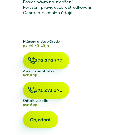
Poslat návrh na zlepšení
Porušení pravidel zprostředkování
Ochrana osobních údajů
Hlášení a stav škody
po-pá • 8-18 h
270 270 777
Asistenční služba
nonstop
291 291 291
Odtah vozidla
nonstop
Objednat