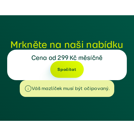
Mrkněte na naši nabídku
Cena od 299 Kč měsíčně
Spočítat
Váš mazlíček musí být očipovaný.