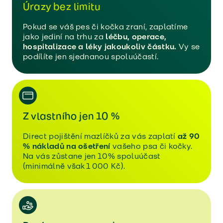
Úrazy bez limitu
Pokud se váš pes či kočka zraní, zaplatíme
jako jediní na trhu za
léčbu, operace,
hospitalizace a léky jakoukoliv částku.
Vy se
podílíte jen sjednanou spoluúčastí.
Z vlastního jen 10 %
Direct pojištění mazlíčků za vás zaplatí
až 90
% nákladů na ošetření
vašeho psa či kočky.
Na vás zůstane jen 10% spoluúčast
(minimálně však 1 000 Kč).