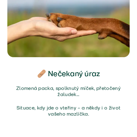
🩹 Nečekaný úraz
Zlomená packa, spolknutý míček, přetočený
žaludek...
Situace, kdy jde o vteřiny – a někdy i o život
vašeho mazlíčka.