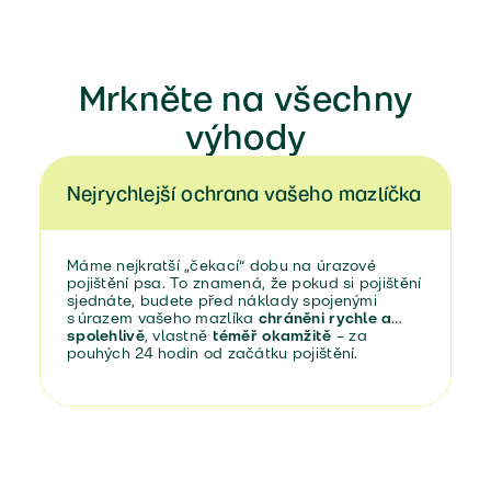
Mrkněte na všechny
výhody
Nejrychlejší ochrana vašeho mazlíčka
Máme nejkratší „čekací“ dobu na úrazové
pojištění psa. To znamená, že pokud si pojištění
sjednáte, budete před náklady spojenými
s úrazem vašeho mazlíka
chráněni rychle a
spolehlivě
, vlastně
téměř okamžitě
– za
pouhých 24 hodin od začátku pojištění.