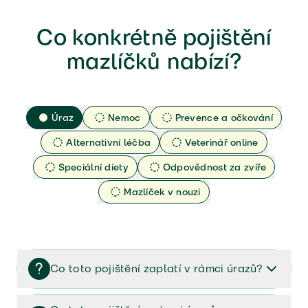
Co konkrétně pojištění
mazlíčků nabízí?
Úraz
Nemoc
Prevence a očkování
Alternativní léčba
Veterinář online
Speciální diety
Odpovědnost za zvíře
Mazlíček v nouzi
Co toto pojištění zaplatí v rámci úrazů?
Pojištění zaplatí náklady za veterinární péči zvířete,