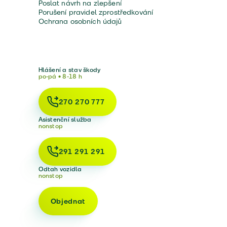
Poslat návrh na zlepšení
Porušení pravidel zprostředkování
Ochrana osobních údajů
Hlášení a stav škody
po-pá • 8-18 h
270 270 777
Asistenční služba
nonstop
291 291 291
Odtah vozidla
nonstop
Objednat