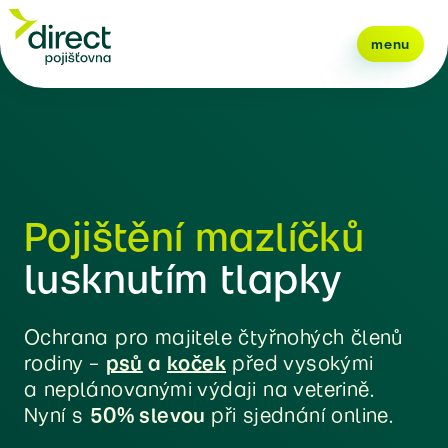
menu
Pojištění mazlíčků
lusknutím tlapky
Ochrana pro majitele čtyřnohých členů
rodiny –
psů
a
koček
před vysokými
a neplánovanými výdaji na veterině.
Nyní s
50% slevou
při sjednání online.