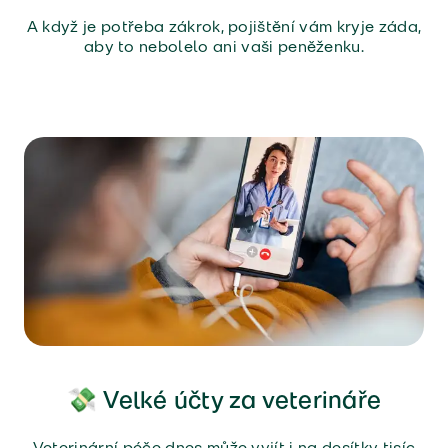
A když je potřeba zákrok, pojištění vám kryje záda,
aby to nebolelo ani vaši peněženku.
💸 Velké účty za veterináře
Veterinární péče dnes může vyjít i na desítky tisíc