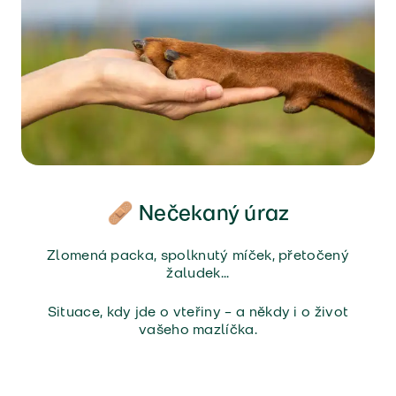
🩹 Nečekaný úraz
Zlomená packa, spolknutý míček, přetočený
žaludek...
Situace, kdy jde o vteřiny – a někdy i o život
vašeho mazlíčka.