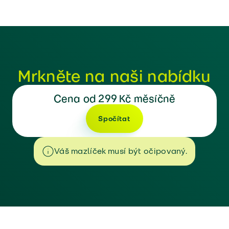
Mrkněte na naši nabídku
Cena od 299 Kč měsíčně
Spočítat
Váš mazlíček musí být očipovaný.