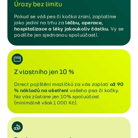
Úrazy bez limitu
Pokud se váš pes či kočka zraní, zaplatíme
jako jediní na trhu za
léčbu, operace,
hospitalizace a léky jakoukoliv částku.
Vy se
podílíte jen sjednanou spoluúčastí.
Z vlastního jen 10 %
Direct pojištění mazlíčků za vás zaplatí
až 90
% nákladů na ošetření
vašeho psa či kočky.
Na vás zůstane jen 10% spoluúčast
(minimálně však 1 000 Kč).