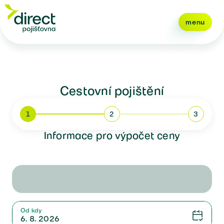
menu
Cestovní pojištění
1
2
3
Informace pro výpočet ceny
Od kdy