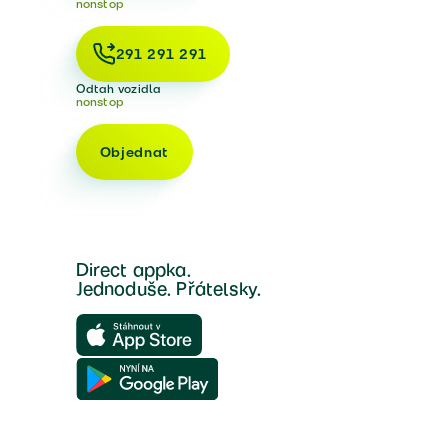
nonstop
291 291 291
Odtah vozidla
nonstop
Objednat
Direct appka.
Jednoduše. Přátelsky.