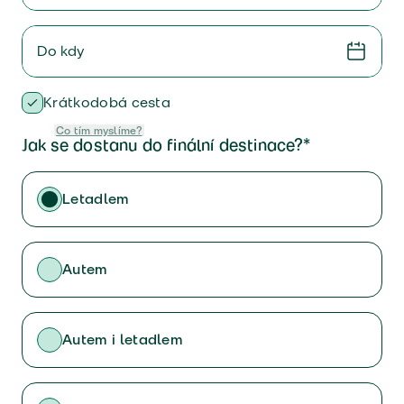
Do kdy
Krátkodobá cesta
Co tím myslíme?
Jak se dostanu do finální destinace?*
Letadlem
Autem
Autem i letadlem